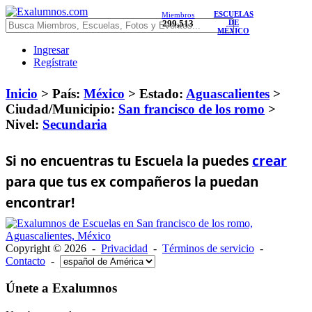
ESCUELAS
Miembros
299,513
DE
MÉXICO
Ingresar
Regístrate
Inicio
> País:
México
>
Estado:
Aguascalientes
>
Ciudad/Municipio:
San francisco de los romo
>
Nivel:
Secundaria
Si no encuentras tu Escuela la puedes
crear
para que tus ex compañeros la puedan
encontrar!
Copyright © 2026 -
Privacidad
-
Términos de servicio
-
Contacto
-
Únete a Exalumnos