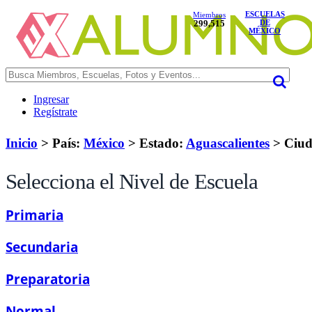
ESCUELAS
Miembros
299,515
DE
MÉXICO
Ingresar
Regístrate
Inicio
> País:
México
>
Estado:
Aguascalientes
>
Ciud
Selecciona el Nivel de Escuela
Primaria
Secundaria
Preparatoria
Normal