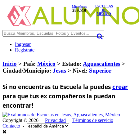
ESCUELAS
Miembros
299,510
DE
MÉXICO
Ingresar
Regístrate
Inicio
> País:
México
>
Estado:
Aguascalientes
>
Ciudad/Municipio:
Jesus
>
Nivel:
Superior
Si no encuentras tu Escuela la puedes
crear
para que tus ex compañeros la puedan
encontrar!
Copyright © 2026 -
Privacidad
-
Términos de servicio
-
Contacto
-