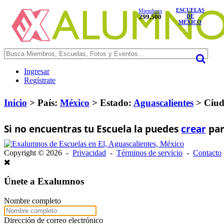
ESCUELAS
Miembros
299,500
DE
MÉXICO
Ingresar
Regístrate
Inicio
> País:
México
>
Estado:
Aguascalientes
>
Ciud
Si no encuentras tu Escuela la puedes
crear
par
Copyright © 2026 -
Privacidad
-
Términos de servicio
-
Contacto
Únete a Exalumnos
Nombre completo
Dirección de correo electrónico